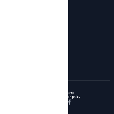
Workshops
Shop
Products
Botijos de Autor
About us
News
About us
Contact
© 2026 Noble & Bizarro
Privacy policy
Cookie policy