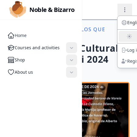
Noble & Bizarro
Noble & Bizarro
Engl
ACTIVITIES
//
EVENTOS EN LOS QUE
Home
PARTICIPAMOS
Courses and activities
XVIII Jornadas Culturales
Courses and activities
Log 
en Herramélluri 2024
Shop
Shop
Regi
About us
#Mercados Históricos
About us