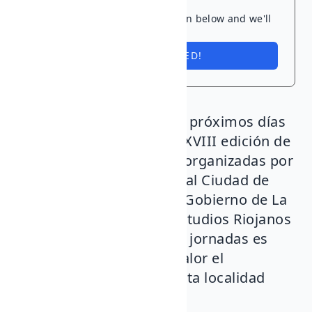
Ready to dive in? Tap the button below and we'll
save you a spot.
I'M INTERESTED!
Herramélluri acogerá los próximos días
11, 12 y 13 de octubre la XVIII edición de
sus Jornadas Culturales, organizadas por
la Asociación Sociocultural Ciudad de
Libia con el respaldo del Gobierno de La
Rioja y del Instituto de Estudios Riojanos
(IER). El objetivo de estas jornadas es
continuar poniendo en valor el
patrimonio cultural de esta localidad
riojana.