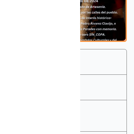
START
13 Oct., 2024
END
13 Oct., 2024
PRICE
€0.00
+ 10% VAT