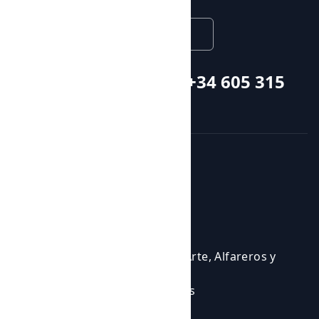
English
Call or whatsapp +34 605 315
115
Courses and activities
Activities
Events
Courses
Cursos para Profesionales del Arte, Alfareros y
Ceramistas
Eventos en los que participamos
Experiencias Artísticas