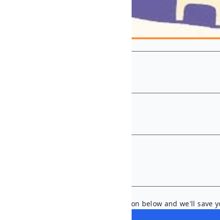
START
01 Oct., 2024
END
01 Oct., 2025
PRICE
€25.00
+ 10% VAT
Ready to dive in? Tap the button below and we'll save y