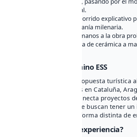
extracción del barro, pasando por el m
hasta el vidriado final.
Visita guiada: Un recorrido explicativo 
detalle de esta artesanía milenaria.
Taller práctico: Pon manos a la obra pro
elaborando una pieza de cerámica a man
las edades!
Forma parte del Camino ESS
El Camino ESS es una propuesta turística 
experiencias sostenibles en Cataluña, Aragó
Galicia. Esta iniciativa conecta proyectos 
la Alfarería El Torero, que buscan tener un 
ofrecer al visitante una forma distinta de e
¿Por qué elegir esta experiencia?