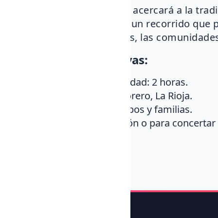
Esta actividad no solo te acercará a la trad
también forma parte de un recorrido que 
centrado en las personas, las comunidades
Información y reservas:
Duración de la actividad: 2 horas.
Lugar: Alfarería El Torero, La Rioja.
Disponible para grupos y familias.
Para más información o para concertar t
605 315 115.