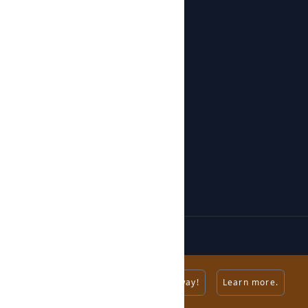
Workshops
Shop
Products
Botijos de Autor
About us
News
About us
Contact
Do you accept cookies?
Yes.
No way!
Learn more.