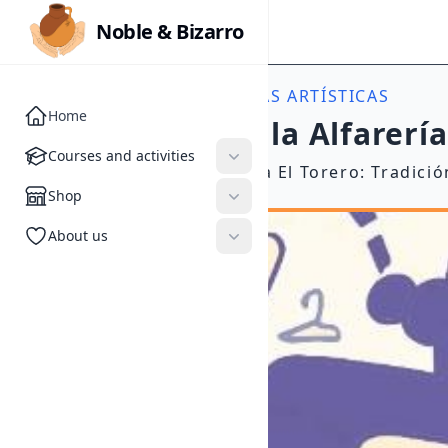
Noble & Bizarro
Noble & Bizarro
ACTIVITIES
//
EXPERIENCIAS ARTÍSTICAS
Home
Experiencia en la Alfarerí
Courses and activities
Courses and activities
#xperiencia en la Alfarería El Torero: Tradici
Shop
Shop
About us
About us