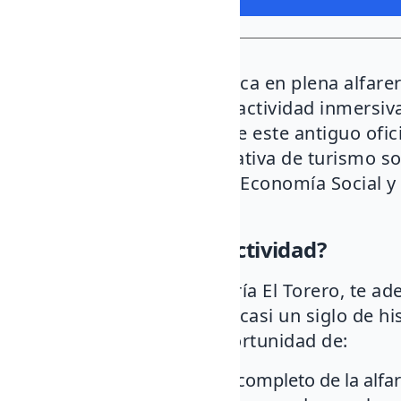
Vive una experiencia única en plena alfarerí
Artesana El Torero, una actividad inmersiva
descubrir los secretos de este antiguo ofic
El Camino ESS, una iniciativa de turismo s
promueve proyectos de Economía Social y So
regiones de España.
¿En qué consiste la actividad?
En esta visita a la Alfarería El Torero, te a
en funcionamiento, con casi un siglo de hi
actividad, tendrás la oportunidad de:
Conocer el proceso completo de la alfare