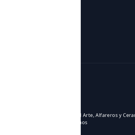
Courses and activities
Activities
Events
Courses
Cursos para Profesionales del Arte, Alfareros y Cer
Eventos en los que participamos
Experiencias Artísticas