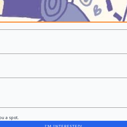
ou a spot.
I'M INTERESTED!