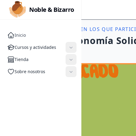
Noble & Bizarro
Noble & Bizarro
ACTIVIDADES
//
EVENTOS EN LOS QUE PARTIC
Inicio
XII Feria de Economía Soli
Cursos y actividades
Cursos y actividades
#Feria Solidaria
Tienda
Tienda
Sobre nosotros
Sobre nosotros