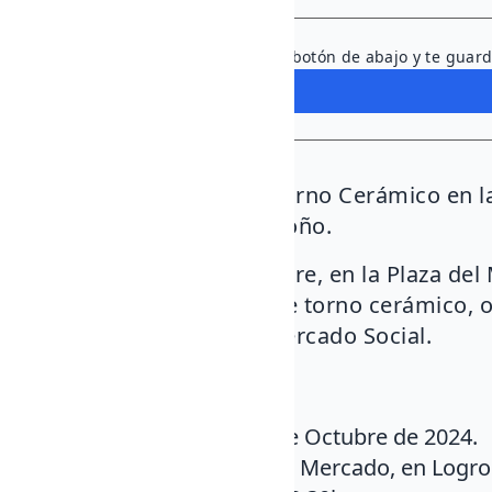
+ 10% IVA
¿Listo para sumarte? Pulsa el botón de abajo y te guard
Taller Participativo de Torno Cerámico en l
Mercado Social en Logroño.
Este sábado 26 de octubre, en la Plaza del
participar en un taller de torno cerámico, 
Economía Solidaria y Mercado Social.
Detalles del evento:
Fecha
: Sábado 26 de Octubre de 2024.
Ubicación
: Plaza del Mercado, en Logro