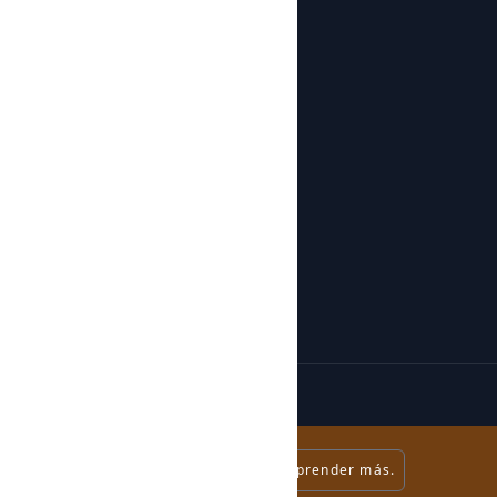
Talleres
Tienda
Todos los productos
Botijos de Autor
Sobre nosotros
Noticias
Sobre nosotros
Contacto
¿Aceptas cookies?
Sí.
¡No!
Aprender más.