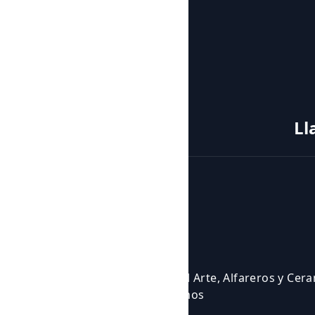
Ll
Cursos y actividades
Actividades
Eventos
Cursos
Cursos para Profesionales del Arte, Alfareros y Cer
Eventos en los que participamos
Experiencias Artísticas