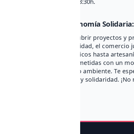
Horario
: 11:30h a 13:30h.
Actividad gratuita
.
Sobre la Feria de Economía Solidaria:
En la feria, podrás descubrir proyectos y 
promueven la sostenibilidad, el comercio 
Desde alimentos ecológicos hasta artesanía
organizaciones comprometidas con un mo
respetuoso con el medio ambiente. Te esp
creatividad, aprendizaje y solidaridad. ¡No
ganas de participar!