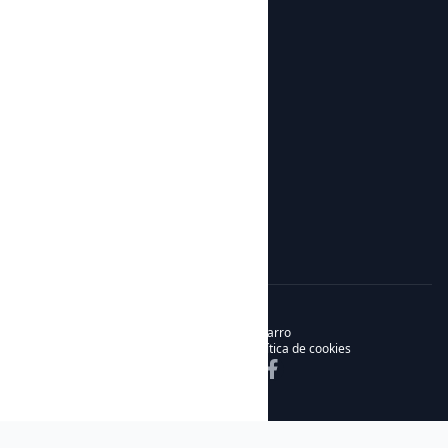
Tienda
Todos los productos
Botijos de Autor
Sobre nosotros
Noticias
Sobre nosotros
Contacto
© 2026 Noble & Bizarro
Política de privacidad
Política de cookies