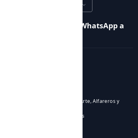
Castellano
Llama o envía un WhatsApp a
+34 605 315 115
Cursos y actividades
Actividades
Eventos
Cursos
Cursos para Profesionales del Arte, Alfareros y
Ceramistas
Eventos en los que participamos
Experiencias Artísticas
Talleres