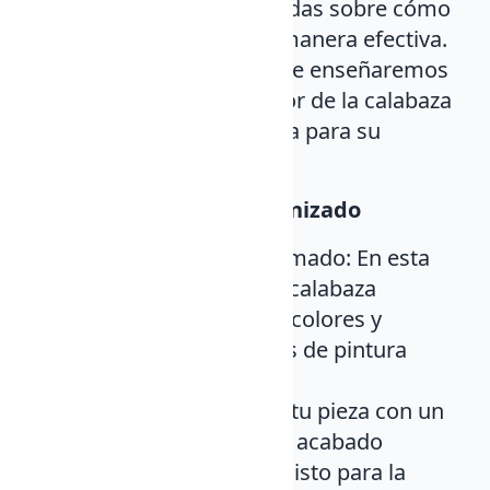
instrucciones detalladas sobre cómo
trabajar el barro de manera efectiva.
Vaciado de la pieza: Te enseñaremos
cómo vaciar el interior de la calabaza
para preparar la pieza para su
posterior cocción.
Día 2: Policromado y barnizado
Decoración y policromado: En esta
sesión, decorarás tu calabaza
aplicando diferentes colores y
técnicas tradicionales de pintura
sobre cerámica.
Barnizado: Acabarás tu pieza con un
barniz que le dará un acabado
brillante y duradero, listo para la