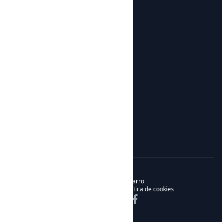
Talleres
Tienda
Todos los productos
Botijos de Autor
Sobre nosotros
Noticias
Sobre nosotros
Contacto
© 2026 Noble & Bizarro
Política de privacidad
Política de cookies