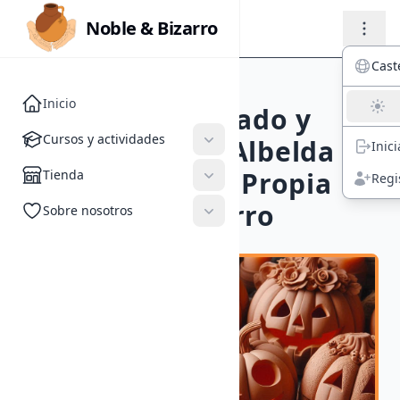
Noble & Bizarro
Noble & Bizarro
Cast
ACTIVIDADES
//
TALLERES
Inicio
Taller de Modelado y
Cursos y actividades
Cursos y actividades
Decoración en Albelda de
Inic
Tienda
Iregua: Crea tu Propia
Tienda
Regi
Sobre nosotros
Calabaza de Barro
Sobre nosotros