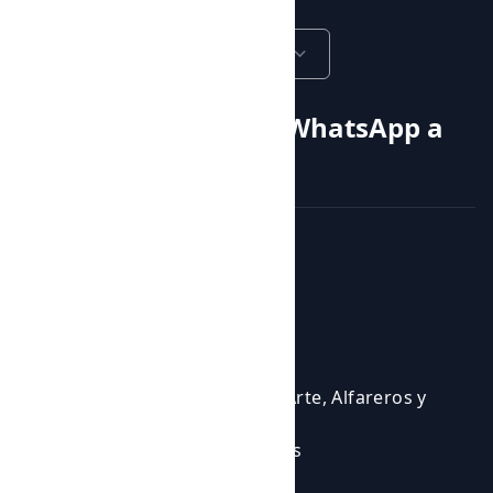
Castellano
Llama o envía un WhatsApp a
+34 605 315 115
Cursos y actividades
Actividades
Eventos
Cursos
Cursos para Profesionales del Arte, Alfareros y
Ceramistas
Eventos en los que participamos
Experiencias Artísticas