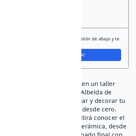
PRECIO
12,00 €
+ 10% IVA
¿Listo para sumarte? Pulsa el botón de abajo y te
guardamos un sitio.
¡ME INTERESA!
Te invitamos a participar en un taller
exclusivo de dos días en Albelda de
Iregua, donde podrás crear y decorar tu
propia calabaza de barro desde cero.
Esta experiencia te permitirá conocer el
proceso completo de la cerámica, desde
el modelado hasta el acabado final con