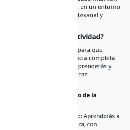
policromado y barnizado, en un entorno
que combina tradición artesanal y
creatividad personal.
¿En qué consiste la actividad?
Este taller está diseñado para que
disfrutes de una experiencia completa
en dos sesiones, donde aprenderás y
aplicarás técnicas cerámicas
tradicionales:
Día 1: Modelado y vaciado de la
calabaza de barro
Técnicas de modelado: Aprenderás a
dar forma a tu calabaza, con