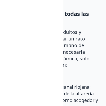
cocción final.
Una experiencia para todas las
edades
Este taller es ideal para adultos y
familias que quieran pasar un rato
creativo y aprender de la mano de
artesanos locales. No es necesaria
experiencia previa en cerámica, solo
ganas de divertirse y crear.
¿Por qué participar?
Vive la tradición artesanal riojana:
Sumérgete en el arte de la alfarería
tradicional en un entorno acogedor y