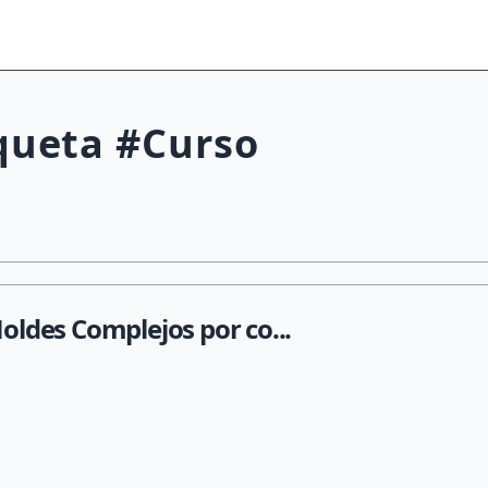
iqueta #Curso
ldes Complejos por co...