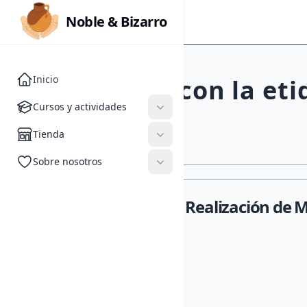
Noble & Bizarro
Noble & Bizarro
Inicio
Actividades con la et
Cursos y actividades
Cursos y actividades
2024/2025
Tienda
Tienda
Sobre nosotros
Sobre nosotros
Curso Avanzado de Realización de Mo