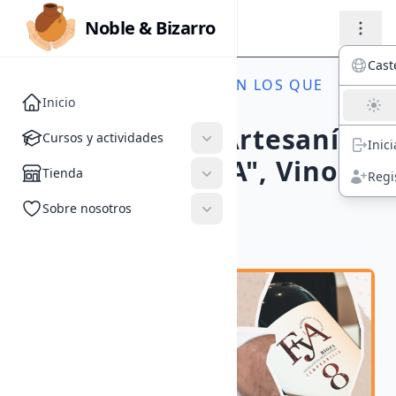
Noble & Bizarro
Noble & Bizarro
Cast
ACTIVIDADES
//
EVENTOS EN LOS QUE
Inicio
PARTICIPAMOS
Cursos y actividades
II Mercado de Artesanía
Cursos y actividades
Inic
Cerámica "VI-BA", Vino y
Tienda
Tienda
Regi
Barro en FyA
Sobre nosotros
Sobre nosotros
#Mercado Artesanal