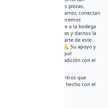
especial, y ver cómo estas piezas,
hechas con dedicación y amor, conectan
con tantas personas. Queremos
agradecer profundamente a la bodega
FyA el abrirnos sus puertas y darnos la
oportunidad de formar parte de este
evento tan significativo. 🙏 Su apoyo y
calidez nos inspiran a seguir
compartiendo nuestra tradición con el
mundo.
🍇 ¡Salud por más encuentros que
celebren lo auténtico y lo hecho con el
corazón! 🥂