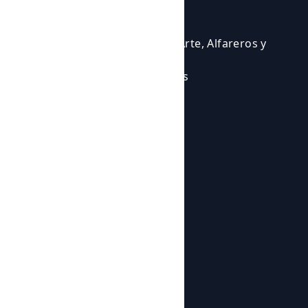
Eventos
Cursos
Cursos para Profesionales del Arte, Alfareros y
Ceramistas
Eventos en los que participamos
Experiencias Artísticas
Talleres
Tienda
Todos los productos
Botijos de Autor
Sobre nosotros
Noticias
Sobre nosotros
Contacto