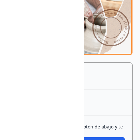
COMIENZO
06 dic., 2024
FIN
08 dic., 2024
¿Listo para sumarte? Pulsa el botón de abajo y te
guardamos un sitio.