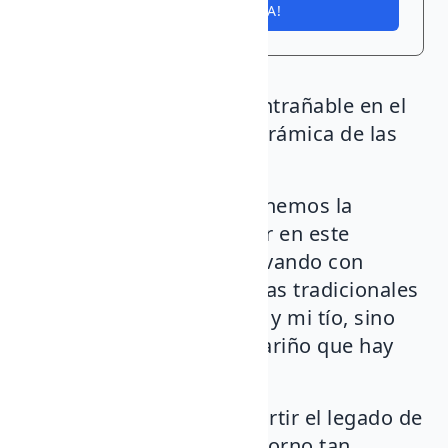
¡ME INTERESA!
🌾✨ ¡Una experiencia entrañable en el
Mercado de Artesanía Cerámica de las
bodegas FyA! ✨
🍷 Este fin de semana tenemos la
oportunidad de participar en este
maravilloso mercado, llevando con
nosotros no solo las piezas tradicionales
que elaboraron mi padre y mi tío, sino
también la historia y el cariño que hay
detrás de cada creación.
🛠️❤️ Es un honor compartir el legado de
nuestra familia en un entorno tan