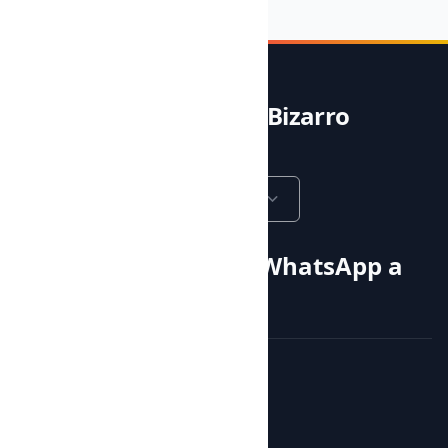
Noble & Bizarro
Castellano
Llama o envía un WhatsApp a
+34 605 315 115
Cursos y actividades
Actividades